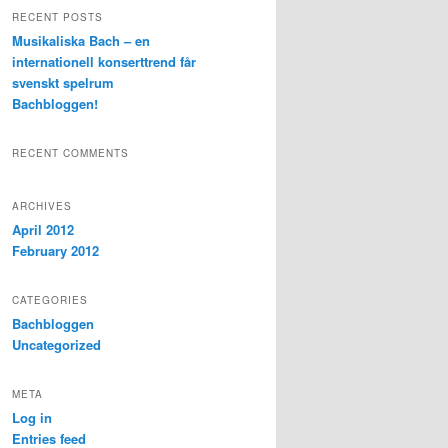
r
RECENT POSTS
c
Musikaliska Bach – en
h
internationell konserttrend får
svenskt spelrum
Bachbloggen!
RECENT COMMENTS
ARCHIVES
April 2012
February 2012
CATEGORIES
Bachbloggen
Uncategorized
META
Log in
Entries feed